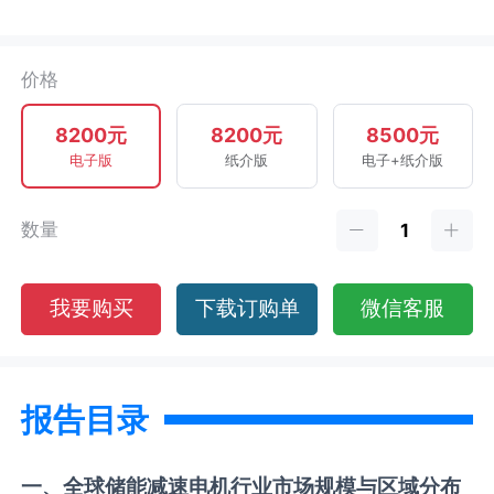
价格
8200元
8200元
8500元
电子版
纸介版
电子+纸介版
数量
我要购买
下载订购单
微信客服
报告目录
一、全球
储能减速电机
行业市场规模与区域分布