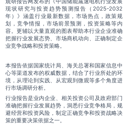
观研报告网发布的《中国储能减速电机行业发展
现状研究与投资趋势预测报告（2025-2032
年）》涵盖行业最新数据，市场热点，政策规
划，竞争情报，市场前景预测，投资策略等内
容。更辅以大量直观的图表帮助本行业企业准确
把握行业发展态势、市场商机动向、正确制定企
业竞争战略和投资策略。
本报告依据国家统计局、海关总署和国家信息中
心等渠道发布的权威数据，结合了行业所处的环
境，从理论到实践、从宏观到微观等多个角度进
行市场调研分析。
行业报告是业内企业、相关投资公司及政府部门
准确把握行业发展趋势，洞悉行业竞争格局，规
避经营和投资风险，制定正确竞争和投资战略决
策的重要决策依据之一。