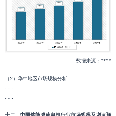
数据来源：****
（2）华中地区市场规模分析
……
……
十二、中国
储能减速电机
行业市场规模及增速预