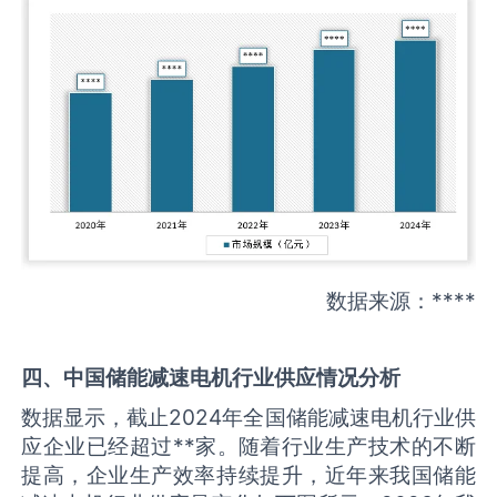
数据来源：****
四、中国
储能减速电机
行业供应情况分析
数据显示，截止2024年全国储能减速电机行业供
应企业已经超过**家。随着行业生产技术的不断
提高，企业生产效率持续提升，近年来我国储能