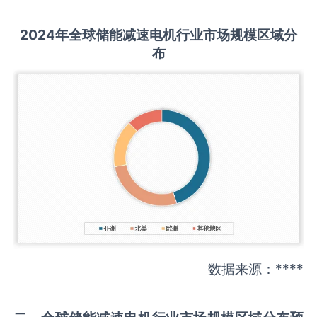
202
4年全球
储能减速电机
行业
市场规模区域分
布
数据来源：****