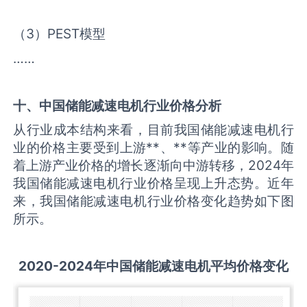
（3）PEST模型
……
十、中国
储能减速电机
行业价格分析
从行业成本结构来看，目前我国储能减速电机行
业的价格主要受到上游**、**等产业的影响。随
着上游产业价格的增长逐渐向中游转移，2024年
我国储能减速电机行业价格呈现上升态势。近年
来，我国储能减速电机行业价格变化趋势如下图
所示。
2020-2024
年中国
储能减速电机
平均价格变化