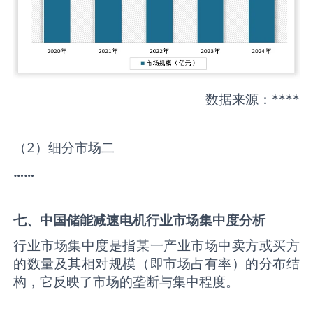
数据来源：****
（2）细分市场二
……
七、中国
储能减速电机
行业市场集中度分析
行业市场集中度是指某一产业市场中卖方或买方
的数量及其相对规模（即市场占有率）的分布结
构，它反映了市场的垄断与集中程度。