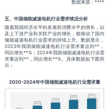
数据来源：****
五、中国
储能减速电机
行业需求情况分析
随着我国经济水平的发展和消费水平的增长，以
及上下游产业和关联产业的增长，都推动了国内
储能减速电机行业需求的持续上升。数据显示，
2023年我国储能减速电机行业需求量达到**，
同比增长**%；2024年我国储能减速电机行业需
求量达到**，同比增长**%。具体数据如下图所
示：
2020-2024
年中国
储能减速电机
行业
需求量