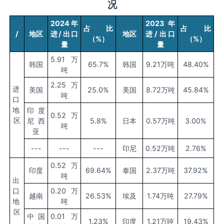
况
2024
年
2023
年
占比
占比
/
地区
进/出口
地区
进/出口
（%）
（%）
量
量
5.91万
韩国
65.7%
韩国
9.21万吨
48.40%
吨
2.25万
进
美国
25.0%
美国
8.72万吨
45.84%
吨
口
地
印度
0.52万
区
尼西
5.8%
日本
0.57万吨
3.00%
吨
亚
---
---
---
印尼
0.52万吨
2.76%
0.52万
印度
69.64%
泰国
2.37万吨
37.92%
吨
出
口
0.20万
越南
26.53%
埃及
1.74万吨
27.79%
地
吨
区
中国
0.01万
1.23%
印度
1.21万吨
19.43%