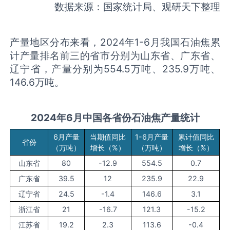
数据来源：国家统计局、观研天下整理
产量地区分布来看，2024年1-6月我国石油焦累
计产量排名前三的省市分别为山东省、广东省、
辽宁省，产量分别为554.5万吨、235.9万吨、
146.6万吨。
2024年
6月
中国各省份
石油焦
产量统计
6月产量
当期值同比
1-6月产量
累计值同比
省份
（万吨）
增长（%）
（万吨）
增长（%）
山东省
80
-12.9
554.5
0.7
广东省
39.5
12
235.9
22.9
辽宁省
24.5
-1.4
146.6
3.1
浙江省
21
-16.7
121.3
-15.2
江苏省
19.2
2.3
113.6
-0.4