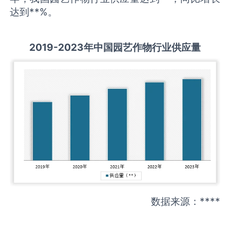
达到**%。
2019-
2
023
年中国
园艺作物
行业
供应量
数据来源：****