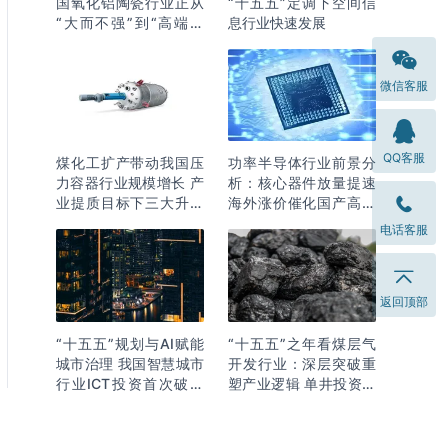
国氧化铝陶瓷行业正从
“十五五”定调下空间信
“大而不强”到“高端突
息行业快速发展
围”
微信客服
QQ客服
煤化工扩产带动我国压
功率半导体行业前景分
力容器行业规模增长 产
析：核心器件放量提速
业提质目标下三大升级
海外涨价催化国产高端
逻辑明确
化突围
电话客服
返回顶部
“十五五”规划与AI赋能
“十五五”之年看煤层气
城市治理 我国智慧城市
开发行业：深层突破重
行业ICT投资首次破万
塑产业逻辑 单井投资成
亿
本下降