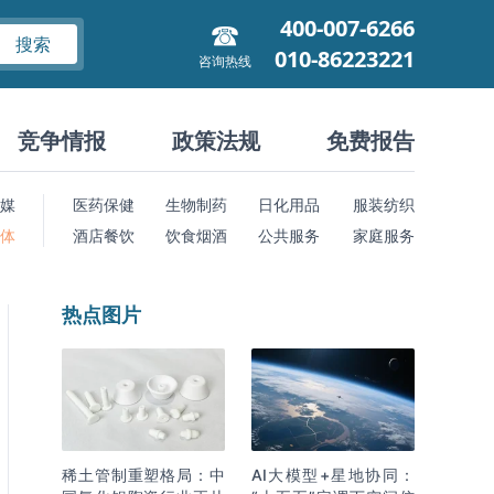
400-007-6266
搜索
010-86223221
咨询热线
竞争情报
政策法规
免费报告
媒
医药保健
生物制药
日化用品
服装纺织
 体
酒店餐饮
饮食烟酒
公共服务
家庭服务
热点图片
稀土管制重塑格局：中
AI大模型+星地协同：