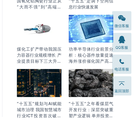
国氧化铝陶瓷行业正从
“十五五”定调下空间信
“大而不强”到“高端突
息行业快速发展
围”
微信客服
QQ客服
煤化工扩产带动我国压
功率半导体行业前景分
力容器行业规模增长 产
析：核心器件放量提速
业提质目标下三大升级
海外涨价催化国产高端
逻辑明确
化突围
电话客服
返回顶部
“十五五”规划与AI赋能
“十五五”之年看煤层气
城市治理 我国智慧城市
开发行业：深层突破重
行业ICT投资首次破万
塑产业逻辑 单井投资成
亿
本下降