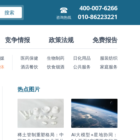
400-007-6266
搜索
010-86223221
咨询热线
竞争情报
政策法规
免费报告
媒
医药保健
生物制药
日化用品
服装纺织
 体
酒店餐饮
饮食烟酒
公共服务
家庭服务
热点图片
稀土管制重塑格局：中
AI大模型+星地协同：