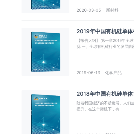
2020-03-05
新材料
2019年中国有机硅单
【报告大纲】 第一章2019年全球有机硅行业运行状况综合分析 第一节2019年全球有机硅行业发展概
2019-06-13
化学产品
2018年中国有机硅单
随着我国经济的不断发展、人们
提升。在这个契机下，有