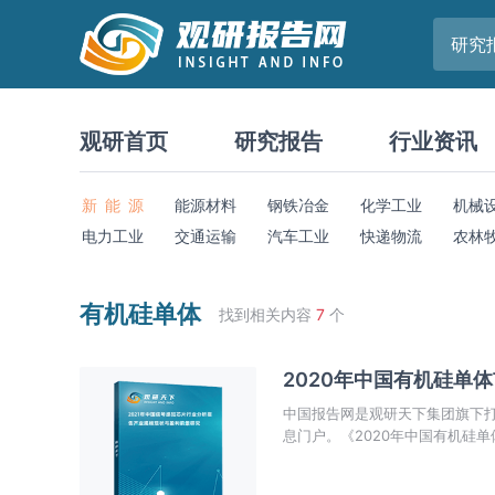
研究
观研首页
研究报告
行业资讯
新 能 源
能源材料
钢铁冶金
化学工业
机械
电力工业
交通运输
汽车工业
快递物流
农林
有机硅单体
找到相关内容
7
个
2020年中国有机硅单
中国报告网是观研天下集团旗下
息门户。《2020年中国有机硅
市场热点，政策规划，竞争情报
企业准确把握行业发展态势、市