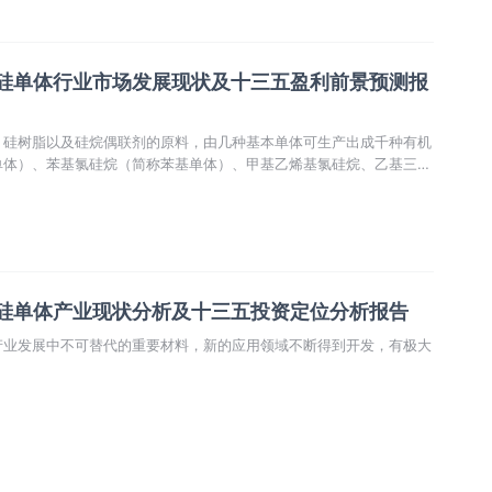
国有机硅单体行业市场发展现状及十三五盈利前景预测报
、硅树脂以及硅烷偶联剂的原料，由几种基本单体可生产出成千种有机
单体）、苯基氯硅烷（简称苯基单体）、甲基乙烯基氯硅烷、乙基三
氯硅烷、γ-氯丙基三氯硅烷和氟硅单体等。
国有机硅单体产业现状分析及十三五投资定位分析报告
产业发展中不可替代的重要材料，新的应用领域不断得到开发，有极大