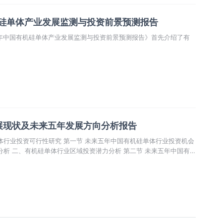
有机硅单体产业发展监测与投资前景预测报告
22年中国有机硅单体产业发展监测与投资前景预测报告》首先介绍了有
展现状及未来五年发展方向分析报告
体行业投资可行性研究 第一节 未来五年中国有机硅单体行业投资机会
分析 二、有机硅单体行业区域投资潜力分析 第二节 未来五年中国有
宏观调控风险