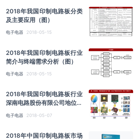
2018年我国印制电路板分类
及主要应用（图）
电子电器
2018-05-15
2018年我国印制电路板行业
简介与终端需求分析（图）
电子电器
2018-05-15
2018年我国印制电路板行业
深南电路股份有限公司地位与
竞争优劣势分析（图）
电子电器
2018-05-07
2018年中国印制电路板市场