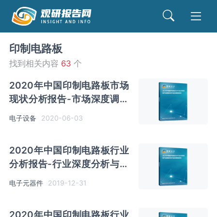
印制电路板
找到相关内容
63
个
2020年中国印制电路板市场
现状分析报告-市场深度调研
与发展趋势研究
电子设备
2020-06-03
2020年中国印制电路板行业
分析报告-行业深度分析与投
资前景预测
电子元器件
2019-12-31
2020年中国印制电路板行业