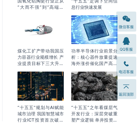
国氧化铝陶瓷行业正从
“十五五”定调下空间信
“大而不强”到“高端突
息行业快速发展
围”
微信客服
QQ客服
煤化工扩产带动我国压
功率半导体行业前景分
力容器行业规模增长 产
析：核心器件放量提速
业提质目标下三大升级
海外涨价催化国产高端
逻辑明确
化突围
电话客服
返回顶部
“十五五”规划与AI赋能
“十五五”之年看煤层气
城市治理 我国智慧城市
开发行业：深层突破重
行业ICT投资首次破万
塑产业逻辑 单井投资成
亿
本下降