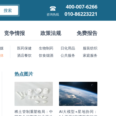
400-007-6266
搜索
010-86223221
咨询热线
竞争情报
政策法规
免费报告
媒
医药保健
生物制药
日化用品
服装纺织
 体
酒店餐饮
饮食烟酒
公共服务
家庭服务
热点图片
稀土管制重塑格局：中
AI大模型+星地协同：