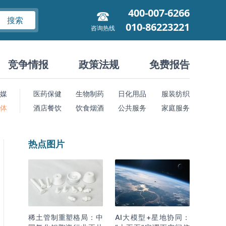
400-007-6266
搜索
010-86223221
咨询热线
竞争情报
政策法规
免费报告
媒
医药保健
生物制药
日化用品
服装纺织
 体
酒店餐饮
饮食烟酒
公共服务
家庭服务
热点图片
稀土管制重塑格局：中
AI大模型+星地协同：