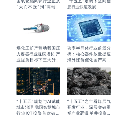
国氧化铝陶瓷行业正从
“十五五”定调下空间信
“大而不强”到“高端突
息行业快速发展
围”
煤化工扩产带动我国压
功率半导体行业前景分
力容器行业规模增长 产
析：核心器件放量提速
业提质目标下三大升级
海外涨价催化国产高端
逻辑明确
化突围
“十五五”规划与AI赋能
“十五五”之年看煤层气
城市治理 我国智慧城市
开发行业：深层突破重
行业ICT投资首次破万
塑产业逻辑 单井投资成
亿
本下降