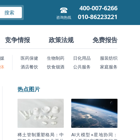
400-007-6266
搜索
010-86223221
咨询热线
竞争情报
政策法规
免费报告
媒
医药保健
生物制药
日化用品
服装纺织
 体
酒店餐饮
饮食烟酒
公共服务
家庭服务
热点图片
稀土管制重塑格局：中
AI大模型+星地协同：