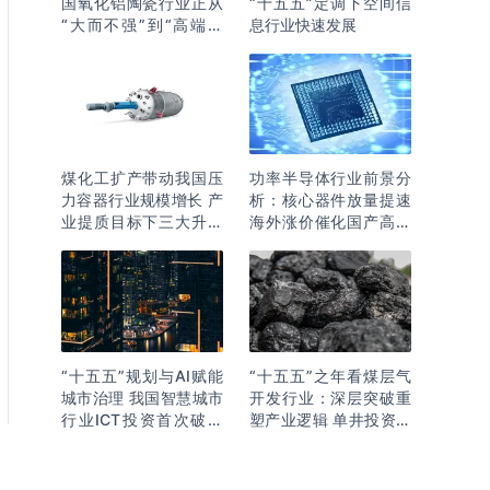
国氧化铝陶瓷行业正从
“十五五”定调下空间信
“大而不强”到“高端突
息行业快速发展
围”
煤化工扩产带动我国压
功率半导体行业前景分
力容器行业规模增长 产
析：核心器件放量提速
业提质目标下三大升级
海外涨价催化国产高端
逻辑明确
化突围
“十五五”规划与AI赋能
“十五五”之年看煤层气
城市治理 我国智慧城市
开发行业：深层突破重
行业ICT投资首次破万
塑产业逻辑 单井投资成
亿
本下降