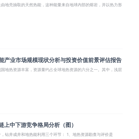
rgy〕是由地壳抽取的天然热能，这种能量来自地球内部的熔岩，并以热力形
国地热能产业市场规模现状分析与投资价值前景评估报告
我国地热资源丰富，资源量约占全球地热资源的六分之一。其中，浅层
业链上中下游竞争格局分析（图）
地热能产业链分为地热勘查与评价，钻井成井和地热能利用三个环节： 1、地热资源勘查与评价是