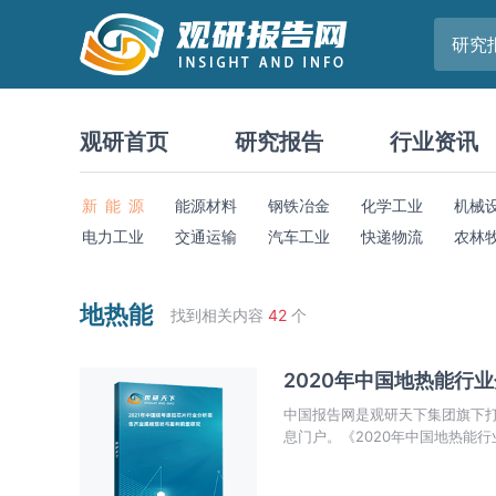
研究
观研首页
研究报告
行业资讯
新 能 源
能源材料
钢铁冶金
化学工业
机械
电力工业
交通运输
汽车工业
快递物流
农林
地热能
找到相关内容
42
个
2020年中国地热能行
中国报告网是观研天下集团旗下
息门户。《2020年中国地热能
点，政策规划，竞争情报，市场
确把握行业发展态势、市场商机