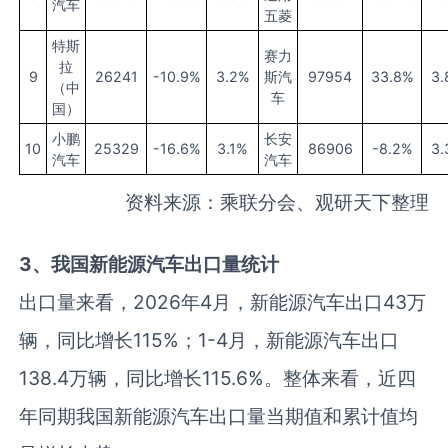
汽车
五菱
特斯
赛力
拉
9
26241
-10.9%
3.2%
斯汽
97954
33.8%
3.
（中
车
国）
小鹏
长安
10
25329
-16.6%
3.1%
86906
-8.2%
3.
汽车
汽车
资料来源：乘联分会、观研天下整理
3
、我国新能源汽车
出口
量统计
出口量来看，2026年4月，新能源汽车出口43万
辆，同比增长115%；1-4月，新能源汽车出口
138.4万辆，同比增长115.6%。整体来看，近四
年同期我国新能源汽车出口量当期值和累计值均