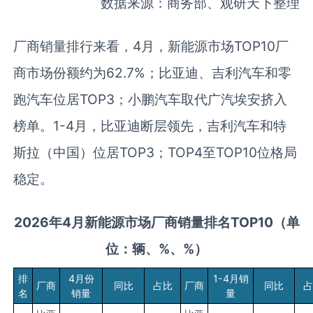
数据来源：商务部、观研天下整理
厂商销量排行来看，4月，新能源市场TOP10厂
商市场份额约为62.7%；比亚迪、吉利汽车和零
跑汽车位居TOP3；小鹏汽车取代广汽埃安挤入
榜单。1-4月，比亚迪断层领先，吉利汽车和特
斯拉（中国）位居TOP3；TOP4至TOP10位格局
稳定。
2026
年
4月
新能源市场厂商销量排名TOP10
（单
位：辆、
%
、%
）
排
4月份
1-4月销
厂商
同比
占比
厂商
同比
占
名
销量
量