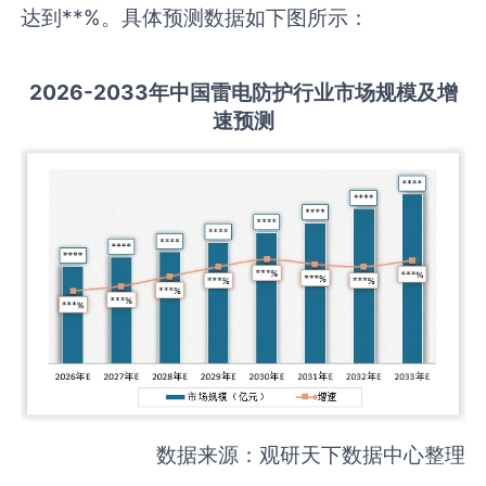
达到**%。具体预测数据如下图所示：
2026-2033
年中国
雷电防护
行业市场规模及增
速预测
数据来源：观研天下数据中心整理