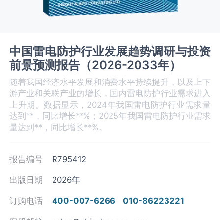
中国雷电防护行业发展趋势调研与投资
前景预测报告（2026-2033年）
随着我国经济水平发展和消费水平持续提升，以及上下
游产业和关联产业的增长，国内雷电防护行业需求进入
上升期。数据显示，2024年我国雷电防护行业需求量
达到**，同比增长**%；2025年我国雷电防护行业需求
量达到**，同比增长**%。
报告编号
R795412
出版日期
2026年
订购电话
400-007-6266
010-86223221