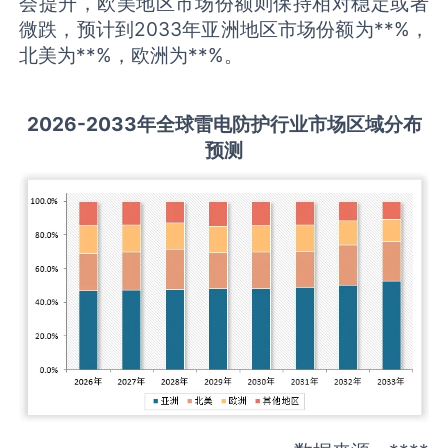
会提升，欧美地区市场份额则保持相对稳定或者
微跌，预计到2033年亚洲地区市场份额为**%，
北美为**%，欧洲为**%。
2026-2033
年全球
雷电防护
行业市场区域分布
预测