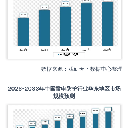
数据来源：观研天下数据中心整理
2026-2033
年中国
雷电防护
行业华东地区市场
规模预测