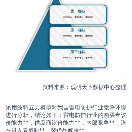
资料来源：观研天下数据中心整理
采用波特五力模型对我国雷电防护行业竞争环境
进行分析，结论如下：雷电防护行业的购买者议
价能力**，供应商议价能力**，内部竞争**，潜
在进入者威胁**，替代品威胁**。