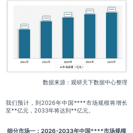
数据来源：观研天下数据中心整理
我们预计，到2026年中国****市场规模将增长
至**亿元，2033年将达到**亿元。
细分市场一：
202
6
-20
33年中国
****
市场规模