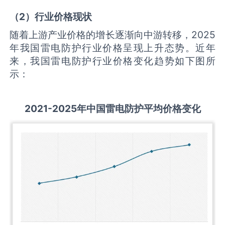
（
2
）行业价格现状
随着上游产业价格的增长逐渐向中游转移，2025
年我国雷电防护行业价格呈现上升态势。近年
来，我国雷电防护行业价格变化趋势如下图所
示：
2021-2025
年中国
雷电防护
平均价格变化