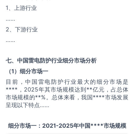
1、上游行业
……
2、下游行业
……
七、中国
雷电防护
行业细分市场分析
（
1
）细分市场一
目前，中国雷电防护行业最大的细分市场是
****，2025年其市场规模达到**亿元，占总体
市场规模的**%。总体来看，我国****市场发展
呈现以下特点……
细分市场一：
2021-2025
年中国
****
市场规模