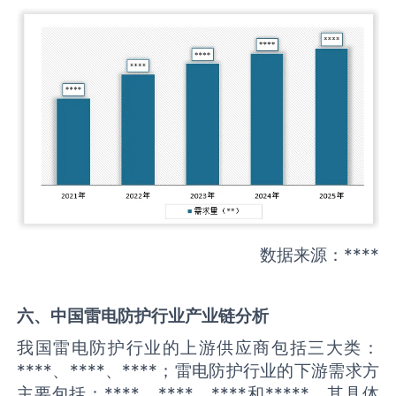
数据来源：****
六、中国
雷电防护
行业产业链分析
我国雷电防护行业的上游供应商包括三大类：
****、****、****；雷电防护行业的下游需求方
主要包括：****、****、****和*****。其具体