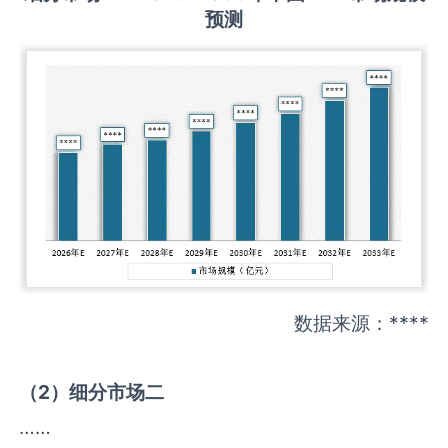
预测
数据来源：****
（
2
）细分市场二
……