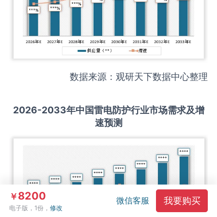
数据来源：观研天下数据中心整理
2026-2033
年中国
雷电防护
行业市场需求及增
速预测
8200
￥
我要购买
微信客服
电子版，1份，
修改