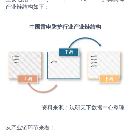
产业链结构如下：
中国
雷电防护
行业产业链结构
资料来源：观研天下数据中心整理
从产业链环节来看：