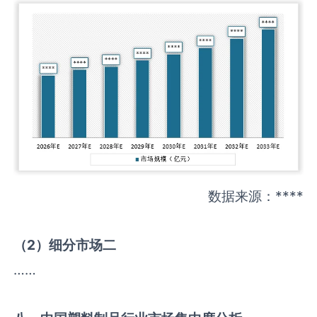
数据来源：****
（
2
）细分市场二
……