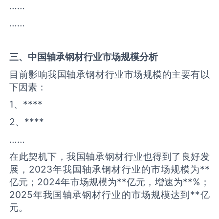
……
……
三、中国
轴承钢材
行业市场规模分析
目前影响我国轴承钢材行业市场规模的主要有以
下因素：
1、****
2、****
……
在此契机下，我国轴承钢材行业也得到了良好发
展，2023年我国轴承钢材行业的市场规模为**
亿元；2024年市场规模为**亿元，增速为**%；
2025年我国轴承钢材行业的市场规模达到**亿
元。