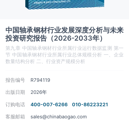
中国轴承钢材行业发展深度分析与未来
投资研究报告（2026-2033年）
第九章 中国轴承钢材‌‌‌行业所属行业运行数据监测 第一
节 中国轴承钢材‌‌‌行业所属行业总体规模分析 一、企业
数量结构分析 二、行业资产规模分析
报告编号
R794119
出版日期
2026年
订购电话
400-007-6266
010-86223221
客服邮箱
sales@chinabaogao.com