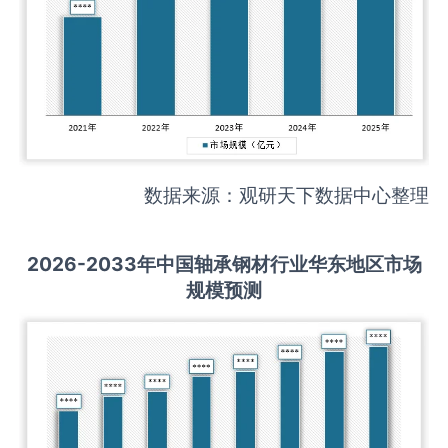
数据来源：观研天下数据中心整理
2026-2033
年中国
轴承钢材
行业华东地区市场
规模预测