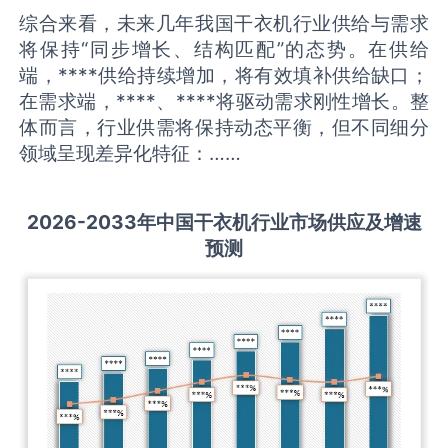
综合来看，未来几年我国干衣机行业供给与需求
将保持“同步增长、结构匹配”的态势。在供给
端，****供给持续增加，将有效填补供给缺口；
在需求端，****、****将驱动需求刚性增长。整
体而言，行业供需将保持动态平衡，但不同细分
领域呈现差异化特征：……
2026-2033
年中国
干衣机
行业市场供应及增速
预测