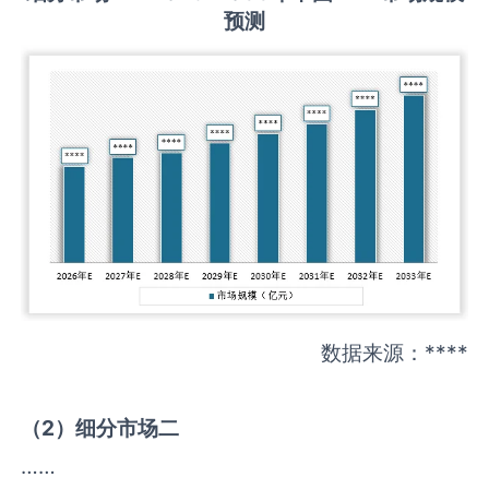
预测
数据来源：****
（
2
）细分市场二
……