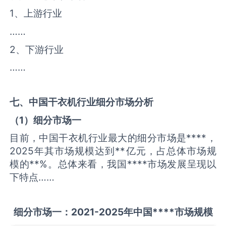
1、上游行业
……
2、下游行业
……
七、中国
干衣机
行业细分市场分析
（
1
）细分市场一
目前，中国干衣机行业最大的细分市场是****，
2025年其市场规模达到**亿元，占总体市场规
模的**%。总体来看，我国****市场发展呈现以
下特点……
细分市场一：
2021-2025
年中国
****
市场规模