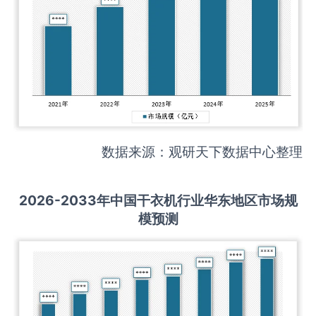
数据来源：观研天下数据中心整理
2026-2033
年中国
干衣机
行业华东地区市场规
模预测