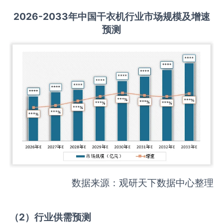
2026-2033
年中国
干衣机
行业市场规模及增速
预测
数据来源：观研天下数据中心整理
（
2
）
行业供需
预测