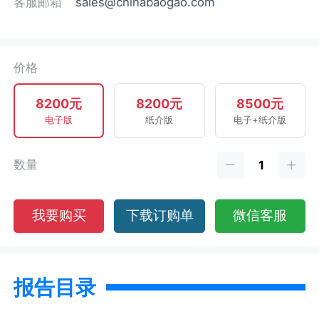
客服邮箱
sales@chinabaogao.com
价格
8200元
8200元
8500元
电子版
纸介版
电子+纸介版
数量
我要购买
下载订购单
微信客服
报告目录