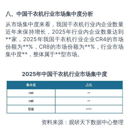
八、中国
干衣机
行业市场集中度分析
从市场集中度来看，我国干衣机行业内企业数量
近年来保持增长，2025年行业内企业数量达到
**家，2025年我国干衣机行业企业CR4的市场
份额为**%，CR8的市场份额为**%，行业市场
集中度**，整体属于**型市场。
2025
年中国
干衣机
行业市场集中度
资料来源：观研天下数据中心整理