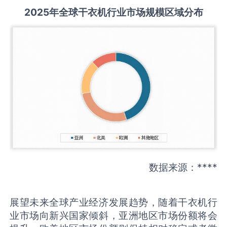
2025
年全球
干衣机
行业市场规模区域分布
数据来源：****
展望未来全球产业经济发展趋势，随着干衣机行
业市场向新兴国家倾斜，亚洲地区市场份额将会