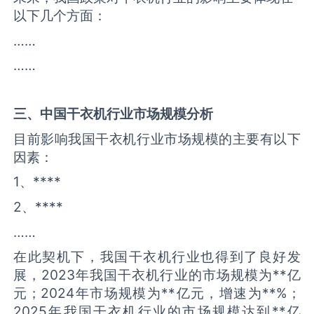
以下几个方面：
……
……
三、中国
干衣机
行业市场规模分析
目前影响我国干衣机行业市场规模的主要有以下
因素：
1、****
2、****
……
在此契机下，我国干衣机行业也得到了良好发
展，2023年我国干衣机行业的市场规模为**亿
元；2024年市场规模为**亿元，增速为**%；
2025年我国干衣机行业的市场规模达到**亿