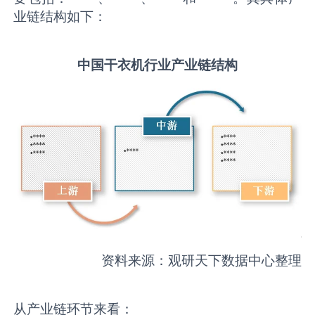
业链结构如下：
中国
干衣机
行业产业链结构
资料来源：观研天下数据中心整理
从产业链环节来看：