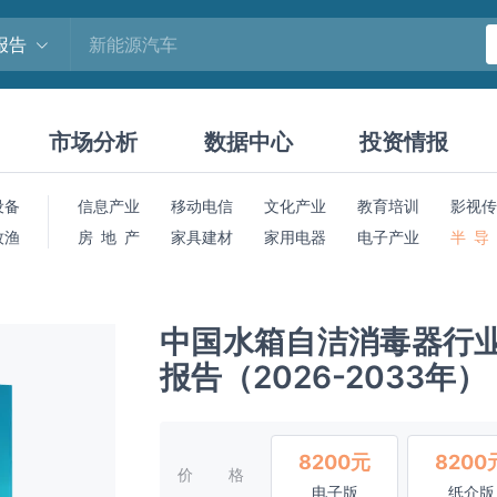
报告
市场分析
数据中心
投资情报
设备
信息产业
移动电信
文化产业
教育培训
影视传
牧渔
房 地 产
家具建材
家用电器
电子产业
半 导
中国水箱自洁消毒器行
报告（2026-2033年）
8200元
8200
价格
电子版
纸介版