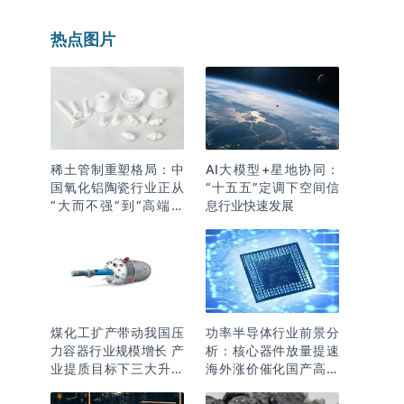
热点图片
稀土管制重塑格局：中
AI大模型+星地协同：
国氧化铝陶瓷行业正从
“十五五”定调下空间信
“大而不强”到“高端突
息行业快速发展
围”
煤化工扩产带动我国压
功率半导体行业前景分
力容器行业规模增长 产
析：核心器件放量提速
业提质目标下三大升级
海外涨价催化国产高端
逻辑明确
化突围