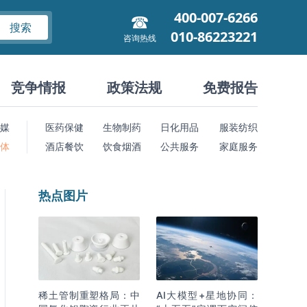
400-007-6266
搜索
010-86223221
咨询热线
竞争情报
政策法规
免费报告
媒
医药保健
生物制药
日化用品
服装纺织
 体
酒店餐饮
饮食烟酒
公共服务
家庭服务
热点图片
稀土管制重塑格局：中
AI大模型+星地协同：