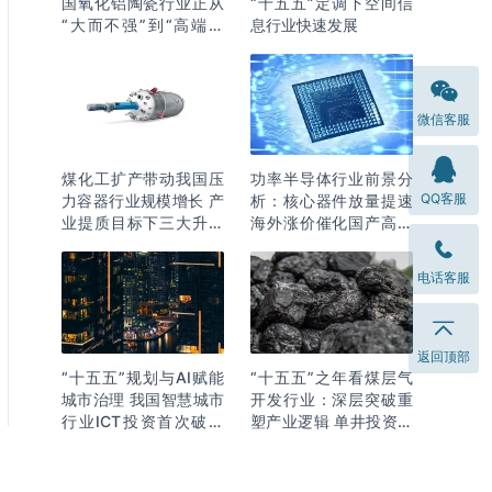
国氧化铝陶瓷行业正从
“十五五”定调下空间信
“大而不强”到“高端突
息行业快速发展
围”
微信客服
煤化工扩产带动我国压
功率半导体行业前景分
QQ客服
力容器行业规模增长 产
析：核心器件放量提速
业提质目标下三大升级
海外涨价催化国产高端
逻辑明确
化突围
电话客服
返回顶部
“十五五”规划与AI赋能
“十五五”之年看煤层气
城市治理 我国智慧城市
开发行业：深层突破重
行业ICT投资首次破万
塑产业逻辑 单井投资成
亿
本下降