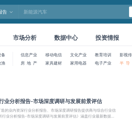
报告
市场分析
数据中心
投资情报
设备
信息产业
移动电信
文化产业
教育培训
影视传
牧渔
房 地 产
家具建材
家用电器
电子产业
半 导
所行业分析报告-市场深度调研与发展前景评估
打造的业内资深行业分析报告、市场深度调研报告提供商与综合行业信
易所行业分析报告-市场深度调研与发展前景评估》涵盖行业最新数据，
，市场前景预测，投资策略等内容。更辅以大量直观的图表帮助本行业
场商机动向、正确制定企业竞争战略和投资策略。本报告依据国家统计