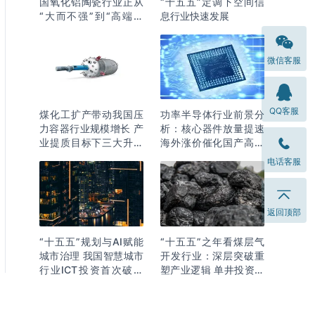
国氧化铝陶瓷行业正从
“十五五”定调下空间信
“大而不强”到“高端突
息行业快速发展
围”
微信客服
QQ客服
煤化工扩产带动我国压
功率半导体行业前景分
力容器行业规模增长 产
析：核心器件放量提速
业提质目标下三大升级
海外涨价催化国产高端
逻辑明确
化突围
电话客服
返回顶部
“十五五”规划与AI赋能
“十五五”之年看煤层气
城市治理 我国智慧城市
开发行业：深层突破重
行业ICT投资首次破万
塑产业逻辑 单井投资成
亿
本下降