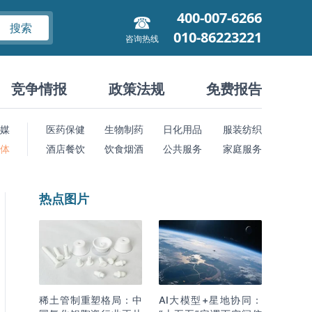
400-007-6266
搜索
010-86223221
咨询热线
竞争情报
政策法规
免费报告
媒
医药保健
生物制药
日化用品
服装纺织
 体
酒店餐饮
饮食烟酒
公共服务
家庭服务
热点图片
稀土管制重塑格局：中
AI大模型+星地协同：