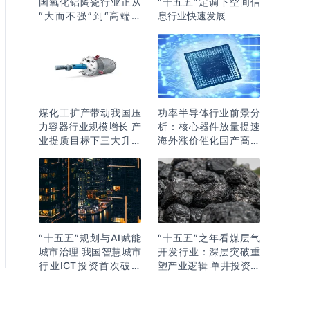
国氧化铝陶瓷行业正从
“十五五”定调下空间信
“大而不强”到“高端突
息行业快速发展
围”
煤化工扩产带动我国压
功率半导体行业前景分
力容器行业规模增长 产
析：核心器件放量提速
业提质目标下三大升级
海外涨价催化国产高端
逻辑明确
化突围
“十五五”规划与AI赋能
“十五五”之年看煤层气
城市治理 我国智慧城市
开发行业：深层突破重
行业ICT投资首次破万
塑产业逻辑 单井投资成
亿
本下降