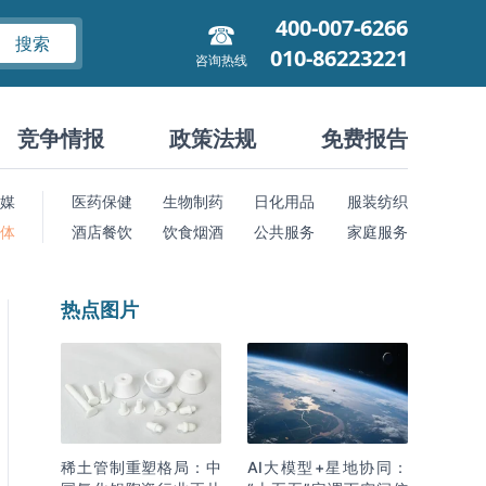
400-007-6266
搜索
010-86223221
咨询热线
竞争情报
政策法规
免费报告
媒
医药保健
生物制药
日化用品
服装纺织
 体
酒店餐饮
饮食烟酒
公共服务
家庭服务
热点图片
稀土管制重塑格局：中
AI大模型+星地协同：