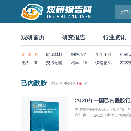
研究
观研首页
研究报告
行业资讯
新 能 源
能源材料
钢铁冶金
化学工业
机械
电力工业
交通运输
汽车工业
快递物流
农林
己内酰胺
找到相关内容
68
个
2020年中国己内酰胺
中国报告网是观研天下集团旗下
息门户。《2020年中国己内酰
场热点，政策规划，竞争情报，