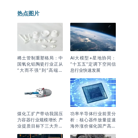
热点图片
稀土管制重塑格局：中
AI大模型+星地协同：
国氧化铝陶瓷行业正从
“十五五”定调下空间信
“大而不强”到“高端突
息行业快速发展
围”
煤化工扩产带动我国压
功率半导体行业前景分
力容器行业规模增长 产
析：核心器件放量提速
业提质目标下三大升级
海外涨价催化国产高端
逻辑明确
化突围