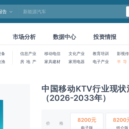
报告
市场分析
数据中心
投资情报
设备
信息产业
移动电信
文化产业
教育培训
影视传
牧渔
房 地 产
家具建材
家用电器
电子产业
半 导
中国移动KTV行业现
（2026-2033年）
8200元
8200
价格
电子版
纸介版