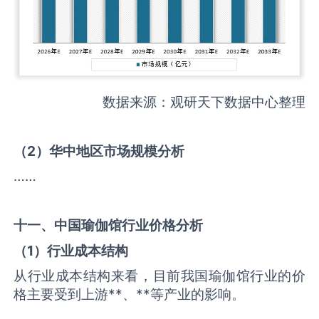
数据来源：观研天下数据中心整理
（
2
）华中地区市场规模分析
……
十一、中国
瑜伽馆
行业价格分析
（
1
）行业成本结构
从行业成本结构来看，目前我国瑜伽馆行业的价
格主要受到上游**、**等产业的影响。