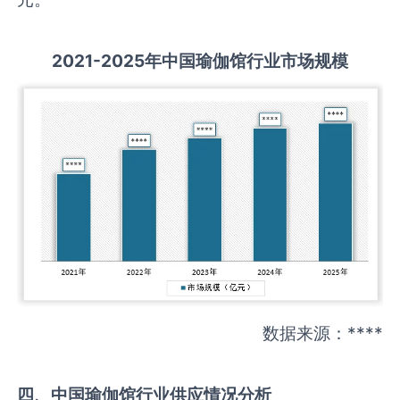
2021-2025
年中国
瑜伽馆
行业市场规模
数据来源：****
四、中国
瑜伽馆
行业供应情况分析