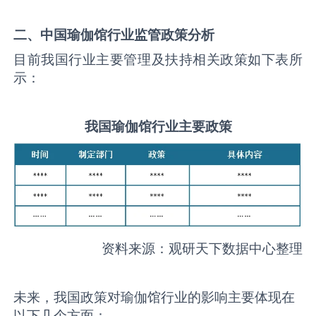
二、中国
瑜伽馆
行业监管政策分析
目前我国行业主要管理及扶持相关政策如下表所
示：
我国
瑜伽馆
行业主要政策
资料来源：观研天下数据中心整理
未来，我国政策对瑜伽馆行业的影响主要体现在
以下几个方面：