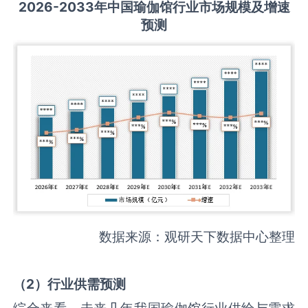
2026-2033
年中国
瑜伽馆
行业市场规模及增速
预测
数据来源：观研天下数据中心整理
（
2
）
行业供需
预测