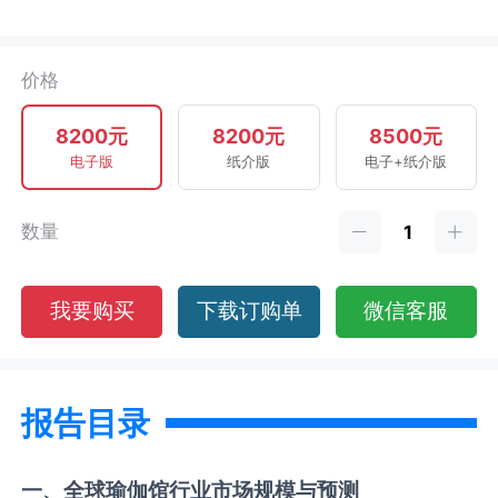
价格
8200元
8200元
8500元
电子版
纸介版
电子+纸介版
数量
我要购买
下载订购单
微信客服
报告目录
一、全球
瑜伽馆
行业市场规模与预测