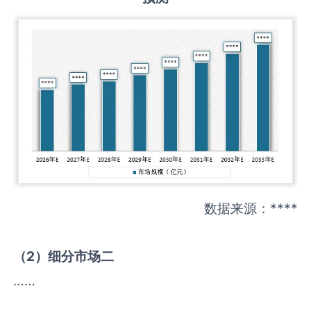
数据来源：****
（
2
）细分市场二
……