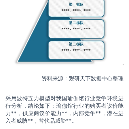
资料来源：观研天下数据中心整理
采用波特五力模型对我国瑜伽馆行业竞争环境进
行分析，结论如下：瑜伽馆行业的购买者议价能
力**，供应商议价能力**，内部竞争**，潜在进
入者威胁**，替代品威胁**。