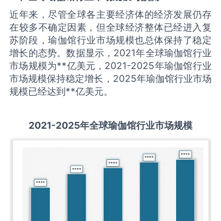
近年来，尽管全球各主要经济体的经济发展仍存
在较多不确定因素，但全球经济整体已经进入复
苏阶段，瑜伽馆行业市场规模也总体保持了稳定
增长的态势。数据显示，2021年全球瑜伽馆行业
市场规模为**亿美元，2021-2025年瑜伽馆行业
市场规模保持稳定增长，2025年瑜伽馆行业市场
规模已经达到**亿美元。
2021-2025
年全球
瑜伽馆
行业市场规模