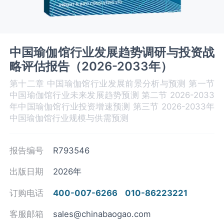
中国瑜伽馆行业发展趋势调研与投资战
略评估报告（2026-2033年）
第十二章 中国瑜伽馆‌‌‌行业发展前景分析与预测 第一节
中国瑜伽馆‌‌‌行业未来发展趋势预测 第二节 2026-2033
年中国瑜伽馆行业投资增速预测 第三节 2026-2033年
中国瑜伽馆‌‌‌行业规模与供需预测
报告编号
R793546
出版日期
2026年
订购电话
400-007-6266
010-86223221
客服邮箱
sales@chinabaogao.com