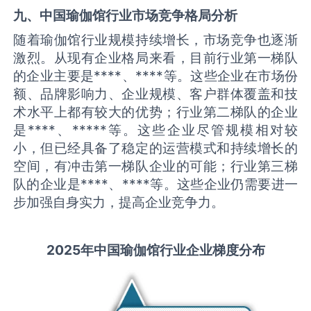
九、中国
瑜伽馆
行业市场竞争格局分析
随着瑜伽馆行业规模持续增长，市场竞争也逐渐
激烈。从现有企业格局来看，目前行业第一梯队
的企业主要是****、****等。这些企业在市场份
额、品牌影响力、企业规模、客户群体覆盖和技
术水平上都有较大的优势；行业第二梯队的企业
是****、*****等。这些企业尽管规模相对较
小，但已经具备了稳定的运营模式和持续增长的
空间，有冲击第一梯队企业的可能；行业第三梯
队的企业是****、****等。这些企业仍需要进一
步加强自身实力，提高企业竞争力。
2025
年中国
瑜伽馆
行业企业梯度分布