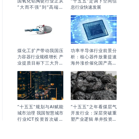
国氧化铝陶瓷行业正从
“十五五”定调下空间信
“大而不强”到“高端突
息行业快速发展
围”
煤化工扩产带动我国压
功率半导体行业前景分
力容器行业规模增长 产
析：核心器件放量提速
业提质目标下三大升级
海外涨价催化国产高端
逻辑明确
化突围
“十五五”规划与AI赋能
“十五五”之年看煤层气
城市治理 我国智慧城市
开发行业：深层突破重
行业ICT投资首次破万
塑产业逻辑 单井投资成
亿
本下降