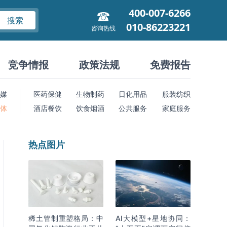
400-007-6266
搜索
010-86223221
咨询热线
竞争情报
政策法规
免费报告
媒
医药保健
生物制药
日化用品
服装纺织
 体
酒店餐饮
饮食烟酒
公共服务
家庭服务
热点图片
稀土管制重塑格局：中
AI大模型+星地协同：