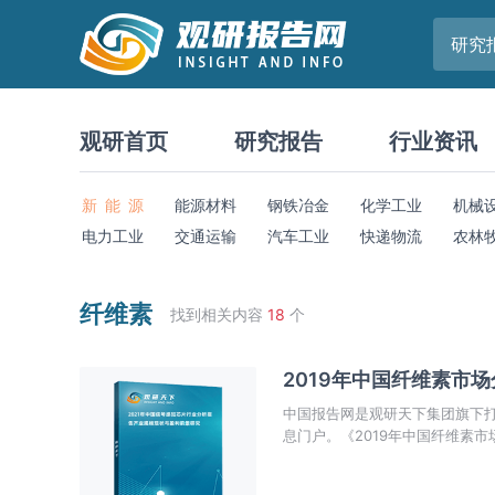
研究
观研首页
研究报告
行业资讯
新 能 源
能源材料
钢铁冶金
化学工业
机械
电力工业
交通运输
汽车工业
快递物流
农林
纤维素
找到相关内容
18
个
2019年中国纤维素市
中国报告网是观研天下集团旗下
息门户。《2019年中国纤维素
热点，政策规划，竞争情报，市
准确把握行业发展态势、市场商